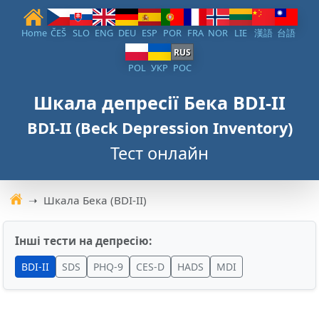
Home
ČEŠ
SLO
ENG
DEU
ESP
POR
FRA
NOR
LIE
漢語
台語
RUS
POL
УКР
РОС
Шкала депресії Бека BDI-II
BDI-II (Beck Depression Inventory)
Тест онлайн
Шкала Бека (BDI-II)
Архів тестів
Інші тести на депресію:
BDI-II
SDS
PHQ-9
CES-D
HADS
MDI