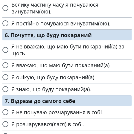
Велику частину часу я почуваюся
винуватим(ою).
Я постійно почуваюся винуватим(ою).
6. Почуття, що буду покараний
Я не вважаю, що маю бути покараний(а) за
щось.
Я вважаю, що маю бути покараний(а).
Я очікую, що буду покараний(а).
Я знаю, що буду покараний(а).
7. Відраза до самого себе
Я не почуваю розчарування в собі.
Я розчарувався(лася) в собі.