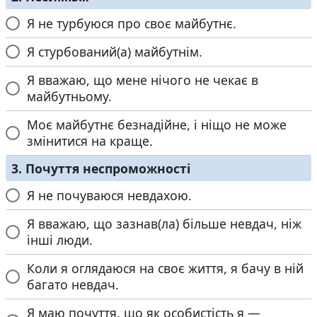
Я не турбуюся про своє майбутнє.
Я стурбований(а) майбутнім.
Я вважаю, що мене нічого не чекає в
майбутньому.
Моє майбутнє безнадійне, і ніщо не може
змінитися на краще.
3. Почуття неспроможності
Я не почуваюся невдахою.
Я вважаю, що зазнав(ла) більше невдач, ніж
інші люди.
Коли я оглядаюся на своє життя, я бачу в ній
багато невдач.
Я маю почуття, що як особистість я —