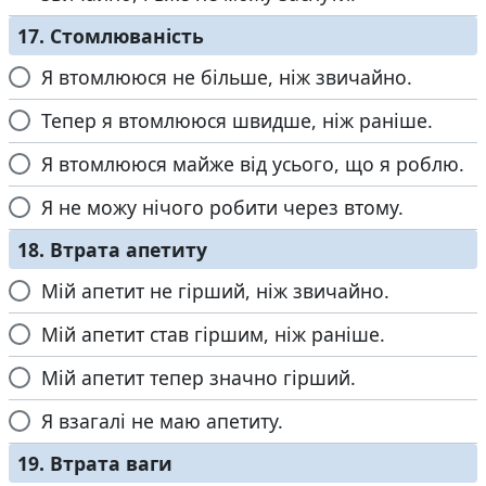
17. Стомлюваність
Я втомлююся не більше, ніж звичайно.
Тепер я втомлююся швидше, ніж раніше.
Я втомлююся майже від усього, що я роблю.
Я не можу нічого робити через втому.
18. Втрата апетиту
Мій апетит не гірший, ніж звичайно.
Мій апетит став гіршим, ніж раніше.
Мій апетит тепер значно гірший.
Я взагалі не маю апетиту.
19. Втрата ваги