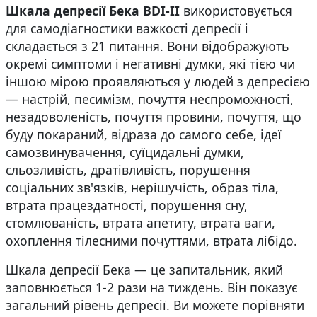
Шкала депресії Бека BDI-II
використовується
для самодіагностики важкості депресії і
складається з 21 питання. Вони відображують
окремі симптоми і негативні думки, які тією чи
іншою мірою проявляються у людей з депресією
— настрій, песимізм, почуття неспроможності,
незадоволеність, почуття провини, почуття, що
буду покараний, відраза до самого себе, ідеї
самозвинувачення, суїцидальні думки,
сльозливість, дратівливість, порушення
соціальних зв'язків, нерішучість, образ тіла,
втрата працездатності, порушення сну,
стомлюваність, втрата апетиту, втрата ваги,
охоплення тілесними почуттями, втрата лібідо.
Шкала депресії Бека — це запитальник, який
заповнюється 1-2 рази на тиждень. Він показує
загальний рівень депресії. Ви можете порівняти