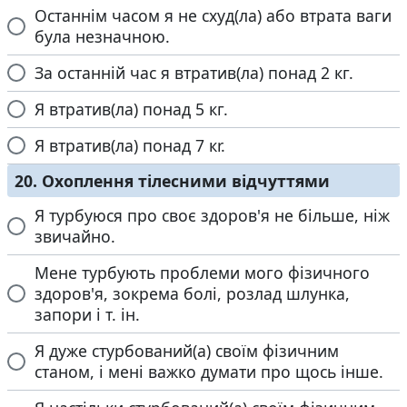
Останнім часом я не схуд(ла) або втрата ваги
була незначною.
За останній час я втратив(ла) понад 2 кг.
Я втратив(ла) понад 5 кг.
Я втратив(ла) понад 7 кr.
20. Охоплення тілесними відчуттями
Я турбуюся про своє здоров'я не більше, ніж
звичайно.
Мене турбують проблеми мого фізичного
здоров'я, зокрема болі, розлад шлунка,
запори і т. ін.
Я дуже стурбований(а) своїм фізичним
станом, і мені важко думати про щось інше.