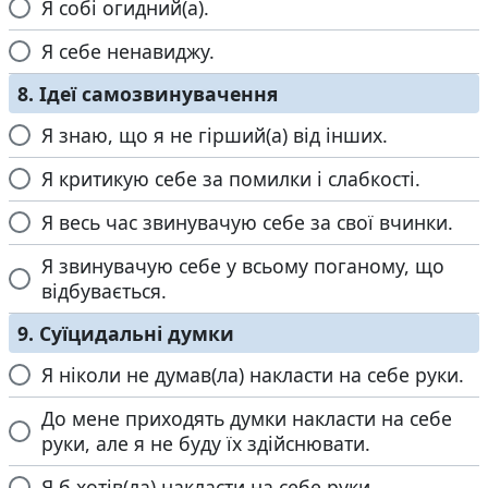
Я собі огидний(а).
Я себе ненавиджу.
8. Ідеї ​​самозвинувачення
Я знаю, що я не гірший(а) від інших.
Я критикую себе за помилки і слабкості.
Я весь час звинувачую себе за свої вчинки.
Я звинувачую себе у всьому поганому, що
відбувається.
9. Суїцидальні думки
Я ніколи не думав(ла) накласти на себе руки.
До мене приходять думки накласти на себе
руки, але я не буду їх здійснювати.
Я б хотів(ла) накласти на себе руки.