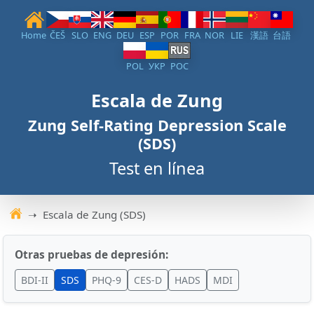
Home
ČEŠ
SLO
ENG
DEU
ESP
POR
FRA
NOR
LIE
漢語
台語
POL
УКР
РОС
Escala de Zung
Zung Self-Rating Depression Scale
(SDS)
Test en línea
Escala de Zung (SDS)
Tests de depresión
Otras pruebas de depresión:
BDI-II
SDS
PHQ-9
CES-D
HADS
MDI